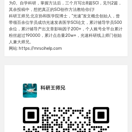
为0。自学科研，掌握方法后，三个月写出8篇SCI，见刊2篇，
其余投稿中，想把真正的SCI创作方法教给你们!
科研王师兄:北京协和医学院博士，"光速"发文概念创始人，曾
带领百余位学员成功光速发表医学SCI论文，累计辅导学员500
余位，累计辅导产出文章影响因子200+，个人账号全平台累计
粉丝超过190000，累计点击量20w+，光速科研线上师门创始
人兼大师兄。
网站: https://mrscihelp.com