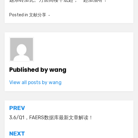
Posted in
文献分享
Published by
wang
View all posts by wang
Post
PREV
navigation
3.6/Q1，FAERS数据库最新文章解读！
NEXT