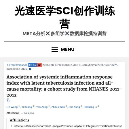
Skip
光速医学SCI创作训练
to
content
营
META分析
多组学
数据库挖掘特训营
MENU