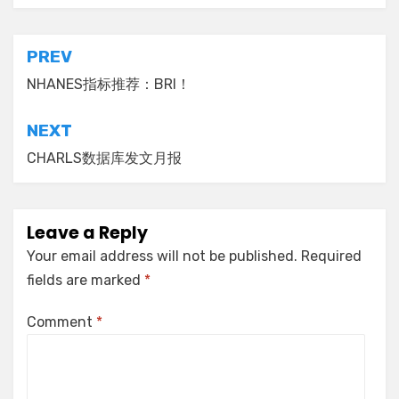
Post
PREV
navigation
NHANES指标推荐：BRI！
NEXT
CHARLS数据库发文月报
Leave a Reply
Your email address will not be published.
Required
fields are marked
*
Comment
*