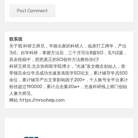
联系我
关于我:科研王师兄，半路出家的科研人，临床打工两年，产出
为0。自学科研，掌握方法后，三个月写出8篇SCI，见刊2篇，
其余投稿中，想把真正的SCI创作方法教给你们!
科研王师兄:北京协和医学院博士，"光速"发文概念创始人，曾
带领百余位学员成功光速发表医学SCI论文，累计辅导学员500
余位，累计辅导产出文章影响因子200+，个人账号全平台累计
粉丝超过190000，累计点击量20w+，光速科研线上师门创始
人兼大师兄。
网站: https://mrscihelp.com