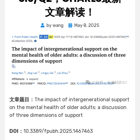
文章解读！
Posted
by
wang
May 8, 2025
on
文章题目：
The impact of intergenerational support
on the mental health of older adults: a discussion
of three dimensions of support
DOI：
10.3389/fpubh.2025.1467463