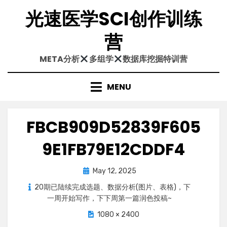
Skip
光速医学SCI创作训练
to
content
营
META分析
多组学
数据库挖掘特训营
MENU
FBCB909D52839F605
9E1FB79E12CDDF4
Posted
May 12, 2025
on
20期已陆续完成选题、数据分析(图片、表格)，下
一周开始写作，下下周第一篇润色投稿~
1080 × 2400