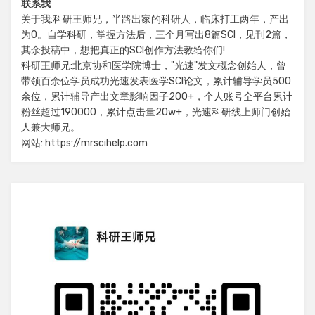
联系我
关于我:科研王师兄，半路出家的科研人，临床打工两年，产出
为0。自学科研，掌握方法后，三个月写出8篇SCI，见刊2篇，
其余投稿中，想把真正的SCI创作方法教给你们!
科研王师兄:北京协和医学院博士，"光速"发文概念创始人，曾
带领百余位学员成功光速发表医学SCI论文，累计辅导学员500
余位，累计辅导产出文章影响因子200+，个人账号全平台累计
粉丝超过190000，累计点击量20w+，光速科研线上师门创始
人兼大师兄。
网站: https://mrscihelp.com