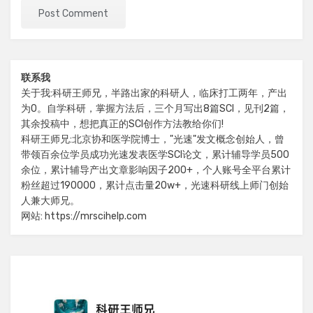
联系我
关于我:科研王师兄，半路出家的科研人，临床打工两年，产出
为0。自学科研，掌握方法后，三个月写出8篇SCI，见刊2篇，
其余投稿中，想把真正的SCI创作方法教给你们!
科研王师兄:北京协和医学院博士，"光速"发文概念创始人，曾
带领百余位学员成功光速发表医学SCI论文，累计辅导学员500
余位，累计辅导产出文章影响因子200+，个人账号全平台累计
粉丝超过190000，累计点击量20w+，光速科研线上师门创始
人兼大师兄。
网站: https://mrscihelp.com