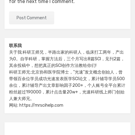
for the next time I comment.
联系我
关于我:科研王师兄，半路出家的科研人，临床打工两年，产出
为0。自学科研，掌握方法后，三个月写出8篇SCI，见刊2篇，
其余投稿中，想把真正的SCI创作方法教给你们!
科研王师兄:北京协和医学院博士，"光速"发文概念创始人，曾
带领百余位学员成功光速发表医学SCI论文，累计辅导学员500
余位，累计辅导产出文章影响因子200+，个人账号全平台累计
粉丝超过190000，累计点击量20w+，光速科研线上师门创始
人兼大师兄。
网站: https://mrscihelp.com