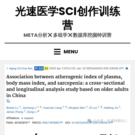
Skip
光速医学SCI创作训练
to
content
营
META分析
多组学
数据库挖掘特训营
MENU