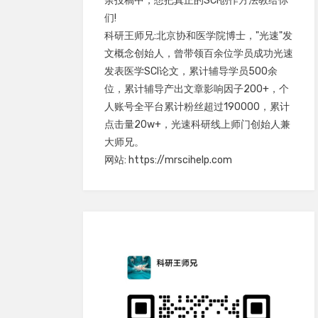
余投稿中，想把真正的SCI创作方法教给你
们!
科研王师兄:北京协和医学院博士，"光速"发
文概念创始人，曾带领百余位学员成功光速
发表医学SCI论文，累计辅导学员500余
位，累计辅导产出文章影响因子200+，个
人账号全平台累计粉丝超过190000，累计
点击量20w+，光速科研线上师门创始人兼
大师兄。
网站: https://mrscihelp.com