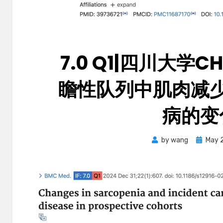
7.0 Q1|四川大学CH
瞻性队列中肌肉减
病的变
Posted
by
wang
May 
on