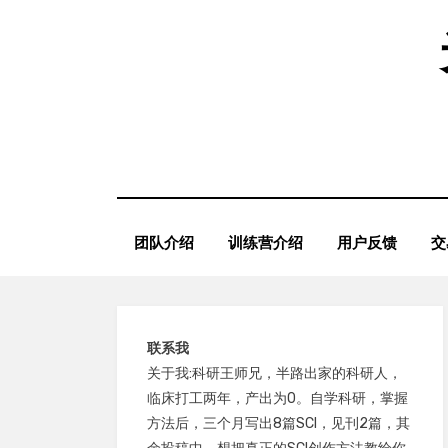
Skip
to
content
团队介绍
训练营介绍
用户反馈
交
联系我
关于我:科研王师兄，半路出家的科研人，
临床打工两年，产出为0。自学科研，掌握
方法后，三个月写出8篇SCI，见刊2篇，其