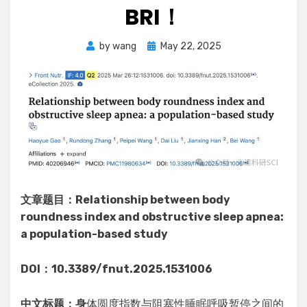
BRI！
Posted
by
wang
May 22, 2025
on
文章题目：Relationship between body
roundness index and obstructive sleep apnea:
a population-based study
DOI：10.3389/fnut.2025.1531006
中文标题：身
体圆度指数与阻塞性睡眠呼吸暂停之间的