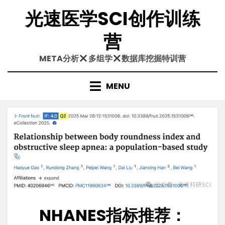
Skip
光速医学SCI创作训练
to
content
营
META分析
多组学
数据库挖掘特训营
MENU
NHANES指标推荐：