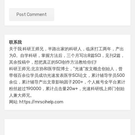
联系我
关于我:科研王师兄，半路出家的科研人，临床打工两年，产出
为0。自学科研，掌握方法后，三个月写出8篇SCI，见刊2篇，
其余投稿中，想把真正的SCI创作方法教给你们!
科研王师兄:北京协和医学院博士，"光速"发文概念创始人，曾
带领百余位学员成功光速发表医学SCI论文，累计辅导学员500
余位，累计辅导产出文章影响因子200+，个人账号全平台累计
粉丝超过190000，累计点击量20w+，光速科研线上师门创始
人兼大师兄。
网站: https://mrscihelp.com