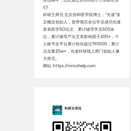
余投稿中，想把真正的SCI创作方法教给你
们!
科研王师兄:北京协和医学院博士，"光速"发
文概念创始人，曾带领百余位学员成功光速
发表医学SCI论文，累计辅导学员500余
位，累计辅导产出文章影响因子200+，个
人账号全平台累计粉丝超过190000，累计
点击量20w+，光速科研线上师门创始人兼
大师兄。
网站: https://mrscihelp.com