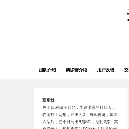
Skip
to
content
团队介绍
训练营介绍
用户反馈
交
联系我
关于我:科研王师兄，半路出家的科研人，
临床打工两年，产出为0。自学科研，掌握
方法后，三个月写出8篇SCI，见刊2篇，其