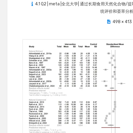
on
4.1 Q2 | meta |全北大学| 通过长期食用天然
统评价和荟萃分
498 × 413