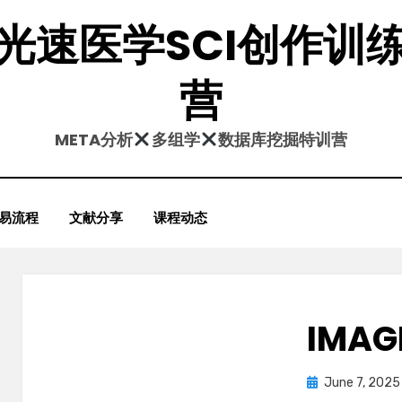
光速医学SCI创作训
营
META分析
多组学
数据库挖掘特训营
易流程
文献分享
课程动态
IMAG
Posted
June 7, 2025