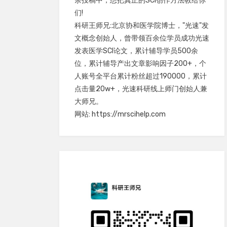
余投稿中，想把真正的SCI创作方法教给你
们!
科研王师兄:北京协和医学院博士，"光速"发
文概念创始人，曾带领百余位学员成功光速
发表医学SCI论文，累计辅导学员500余
位，累计辅导产出文章影响因子200+，个
人账号全平台累计粉丝超过190000，累计
点击量20w+，光速科研线上师门创始人兼
大师兄。
网站: https://mrscihelp.com