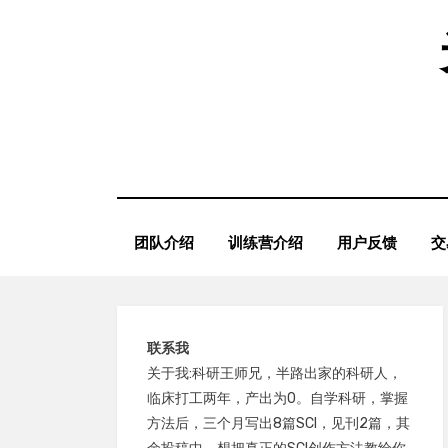
Skip
to
content
团队介绍
训练营介绍
用户反馈
交
联系我
关于我:科研王师兄，半路出家的科研人，
临床打工两年，产出为0。自学科研，掌握
方法后，三个月写出8篇SCI，见刊2篇，其