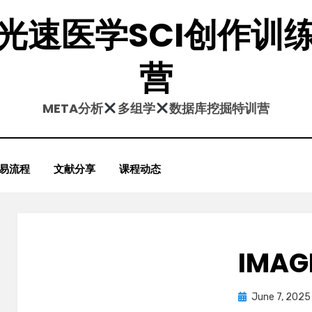
光速医学SCI创作训
营
META分析
多组学
数据库挖掘特训营
易流程
文献分享
课程动态
IMAG
Posted
June 7, 2025