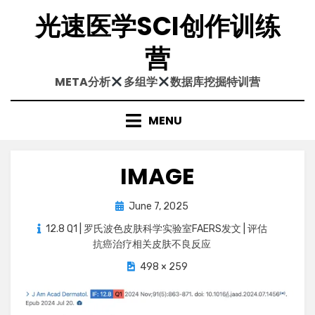
Skip
光速医学SCI创作训练
to
content
营
META分析
多组学
数据库挖掘特训营
MENU
IMAGE
Posted
June 7, 2025
on
12.8 Q1 | 罗氏波色皮肤科学实验室FAERS发文 | 评估
抗癌治疗相关皮肤不良反应
498 × 259