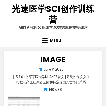
Skip
光速医学SCI创作训练
to
content
营
META分析
多组学
数据库挖掘特训营
MENU
IMAGE
Posted
June 9, 2025
on
5.7 Q1|空军军医大学NHANES发文 | 系统性免疫炎症
指数与高血压患者全因和特定原因死亡率的关系
140 × 88