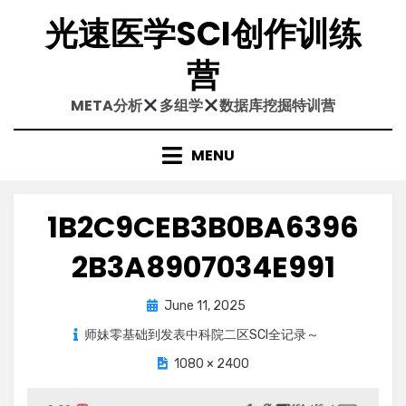
Skip
光速医学SCI创作训练
to
content
营
META分析
多组学
数据库挖掘特训营
MENU
1B2C9CEB3B0BA6396
2B3A8907034E991
Posted
June 11, 2025
on
师妹零基础到发表中科院二区SCI全记录～
1080 × 2400