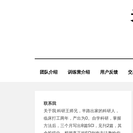
Skip
to
content
团队介绍
训练营介绍
用户反馈
交
联系我
关于我:科研王师兄，半路出家的科研人，
临床打工两年，产出为0。自学科研，掌握
方法后，三个月写出8篇SCI，见刊2篇，其