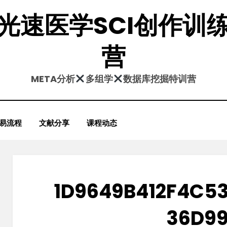
光速医学SCI创作训
营
META分析
多组学
数据库挖掘特训营
易流程
文献分享
课程动态
1D9649B412F4C53
36D9