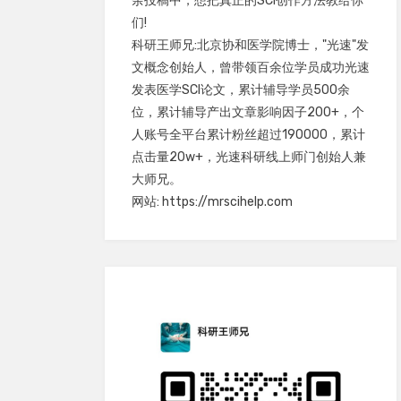
余投稿中，想把真正的SCI创作方法教给你
们!
科研王师兄:北京协和医学院博士，"光速"发
文概念创始人，曾带领百余位学员成功光速
发表医学SCI论文，累计辅导学员500余
位，累计辅导产出文章影响因子200+，个
人账号全平台累计粉丝超过190000，累计
点击量20w+，光速科研线上师门创始人兼
大师兄。
网站: https://mrscihelp.com