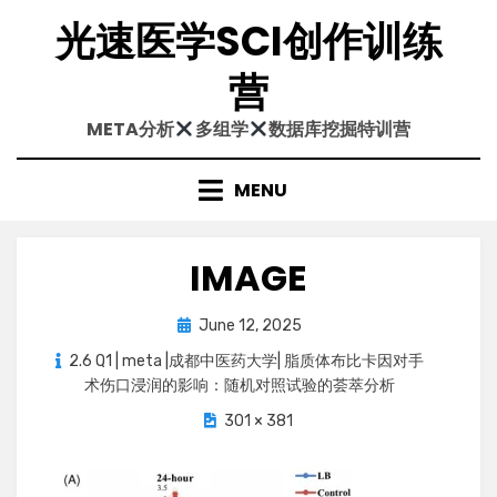
Skip
光速医学SCI创作训练
to
content
营
META分析
多组学
数据库挖掘特训营
MENU
IMAGE
Posted
June 12, 2025
on
2.6 Q1 | meta |成都中医药大学| 脂质体布比卡因对手
术伤口浸润的影响：随机对照试验的荟萃分析
301 × 381