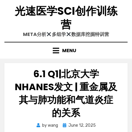
Skip
光速医学SCI创作训练
to
content
营
META分析
多组学
数据库挖掘特训营
MENU
6.1 Q1|北京大学
NHANES发文 | 重金属及
其与肺功能和气道炎症
的关系
Posted
by
wang
June 12, 2025
on