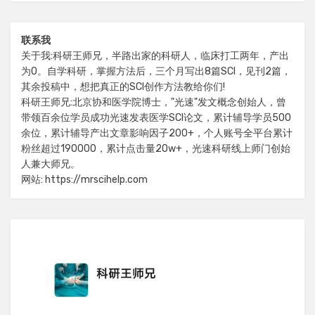
联系我
关于我:科研王师兄，半路出家的科研人，临床打工两年，产出
为0。自学科研，掌握方法后，三个月写出8篇SCI，见刊2篇，
其余投稿中，想把真正的SCI创作方法教给你们!
科研王师兄:北京协和医学院博士，"光速"发文概念创始人，曾
带领百余位学员成功光速发表医学SCI论文，累计辅导学员500
余位，累计辅导产出文章影响因子200+，个人账号全平台累计
粉丝超过190000，累计点击量20w+，光速科研线上师门创始
人兼大师兄。
网站: https://mrscihelp.com