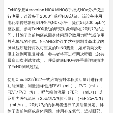
FeNO采用Aerocrine NIOX MINO®手持式NOx分析仪进
行测量，该设备于2008年获得FDA认证。该设备使用
电化学传感器检测呼出气NOx水平，提供5到300 ppb的
整数值。参与FeNO测试的研究对象年龄在20到79岁之
间，排除了当前胸痛或因身体问题导致用力呼气或使用
补充氧气的个体。NHANES协议要求根据制造商建议的
测试程序进行两次可重复的FeNO测量，如果前两次呼
吸未达到可重复标准，参与者将再进行两次呼吸（总共
最多四次测试尝试）。呼吸健康ENO程序手册详细描述
了FeNO测试过程。
使用Ohio 822/827干式滚筒密封体积肺活量计进行肺
功能测量，测量指标包括FEV1（mL）、FVC（mL）、
FEV1/FVC（%）、呼气峰值流量（PEF）（mL/s）以
及用力呼气流速（25%到75%肺活量）（FEF 25-75%）
（mL/s）。20到79岁的参与者进行了肺活量测定。排
除了当前胸痛或身体问题、使用补充氧气、近期眼部、