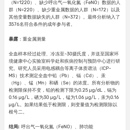
（N=1220）、缺少呼出气一氧化氮（FeNO）数据的人
群（N=220）、缺少重金属数据的人群（N=172）以及
其他变量数据缺失的人群（N=372）。最终分析纳入了
3576名符合条件的成年参与者。
暴露
：重金属测量
全血样本经过处理、冷冻至-30摄氏度，并送至国家环
境健康中心实验室科学处和疾病控制与预防中心进行研
究。研究人员采用电感耦合等离子体质谱法（ICP-
MS）技术测定全血中铅（Pb）、镉（Cd）、汞
（Hg）、锰（Mn）和硒（Se）的浓度。所有分析物的
检测限保持不变，铅的检测下限为0.25 µg/dL，镉为
0.16 µg/L，硒为30 µg/L，锰为1.06 µg/L，汞为0.16
µg/L。如果结果低于检测限，则变量值为检测限除以
根号二。
结局
:
呼出气一氧化氮（FeNO）、肺功能