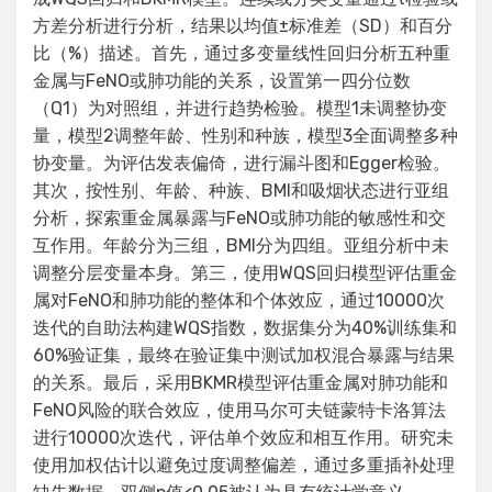
方差分析进行分析，结果以均值±标准差（SD）和百分
比（%）描述。首先，通过多变量线性回归分析五种重
金属与FeNO或肺功能的关系，设置第一四分位数
（Q1）为对照组，并进行趋势检验。模型1未调整协变
量，模型2调整年龄、性别和种族，模型3全面调整多种
协变量。为评估发表偏倚，进行漏斗图和Egger检验。
其次，按性别、年龄、种族、BMI和吸烟状态进行亚组
分析，探索重金属暴露与FeNO或肺功能的敏感性和交
互作用。年龄分为三组，BMI分为四组。亚组分析中未
调整分层变量本身。第三，使用WQS回归模型评估重金
属对FeNO和肺功能的整体和个体效应，通过10000次
迭代的自助法构建WQS指数，数据集分为40%训练集和
60%验证集，最终在验证集中测试加权混合暴露与结果
的关系。最后，采用BKMR模型评估重金属对肺功能和
FeNO风险的联合效应，使用马尔可夫链蒙特卡洛算法
进行10000次迭代，评估单个效应和相互作用。研究未
使用加权估计以避免过度调整偏差，通过多重插补处理