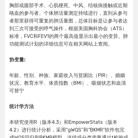
胸部或腹部手术、心肌梗死、中风、结核病接触或近期
咯血的参与者。个体肺活量测定持续进行，直到从参与
者那里获得可重复的肺活量图，总体目标是让参与者达
到三次可接受的呼气操作，根据美国胸科协会（ATS）
标准，FVC和FEV1的两个最高值显示出最小的变异。肺
功能测试计划的详细信息可在相关网站上查阅。
协变量:
年龄、性别、种族、家庭收入与贫困比（PIR）、婚姻
状况、教育水平、体质指数（BMI）、吸烟状态和血清
可替宁
统计学方法
本研究使用R（版本4.3）和EmpowerStats（版本
4.2）进行统计分析，采用“gWQS”和“BKMR”软件包完
成WQS回归和BKMR模型。连续或分类变量通过t检验或