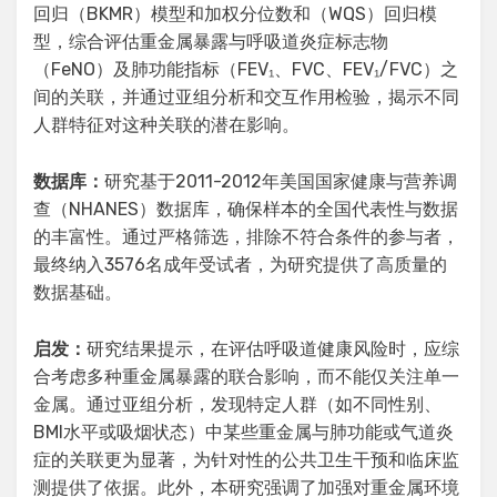
回归（BKMR）模型和加权分位数和（WQS）回归模
型，综合评估重金属暴露与呼吸道炎症标志物
（FeNO）及肺功能指标（FEV₁、FVC、FEV₁/FVC）之
间的关联，并通过亚组分析和交互作用检验，揭示不同
人群特征对这种关联的潜在影响。
数据库：
研究基于2011-2012年美国国家健康与营养调
查（NHANES）数据库，确保样本的全国代表性与数据
的丰富性。通过严格筛选，排除不符合条件的参与者，
最终纳入3576名成年受试者，为研究提供了高质量的
数据基础。
启发：
研究结果提示，在评估呼吸道健康风险时，应综
合考虑多种重金属暴露的联合影响，而不能仅关注单一
金属。通过亚组分析，发现特定人群（如不同性别、
BMI水平或吸烟状态）中某些重金属与肺功能或气道炎
症的关联更为显著，为针对性的公共卫生干预和临床监
测提供了依据。此外，本研究强调了加强对重金属环境