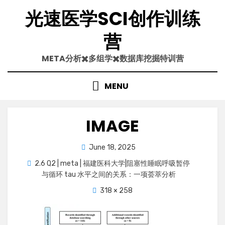
Skip
光速医学SCI创作训练
to
content
营
META分析✖️多组学✖️数据库挖掘特训营
MENU
IMAGE
Posted
June 18, 2025
on
2.6 Q2 | meta | 福建医科大学|阻塞性睡眠呼吸暂停
与循环 tau 水平之间的关系：一项荟萃分析
318 × 258