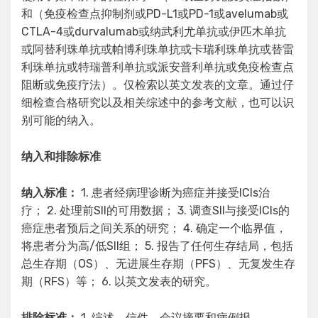
和（免疫检查点抑制剂或PD-L1或PD-1或avelumab或
CTLA-4或durvalumab或纳武利尤单抗或伊匹木单抗
或阿替利珠单抗或帕博利珠单抗或卡瑞利珠单抗或替雷
利珠单抗或特瑞普利单抗或派安普利单抗或免疫检查点
阻断或免疫疗法）。仅检索以英文发表的文章。通过仔
细检查合格研究以及相关综述中的参考文献，也可以识
别可能的纳入。
纳入和排除标准
纳入标准：
1. 患者经病理诊断为癌症并接受ICIs治
疗； 2. 处理前SII的可用数据； 3. 调查SII与接受ICIs的
癌症患者预后之间关系的研究； 4. 确定一个临界值，
将患者分为高/低SII组； 5. 报告了任何生存结局，包括
总生存期（OS）、无进展生存期（PFS）、无复发生存
期（RFS）等； 6. 以英文发表的研究。
排除标准：
1. 综述、信件、会议摘要和病例报