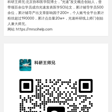
科研王师兄:北京协和医学院博士，"光速"发文概念创始人，曾
带领百余位学员成功光速发表医学SCI论文，累计辅导学员500
余位，累计辅导产出文章影响因子200+，个人账号全平台累计
粉丝超过190000，累计点击量20w+，光速科研线上师门创始
人兼大师兄。
网站: https://mrscihelp.com