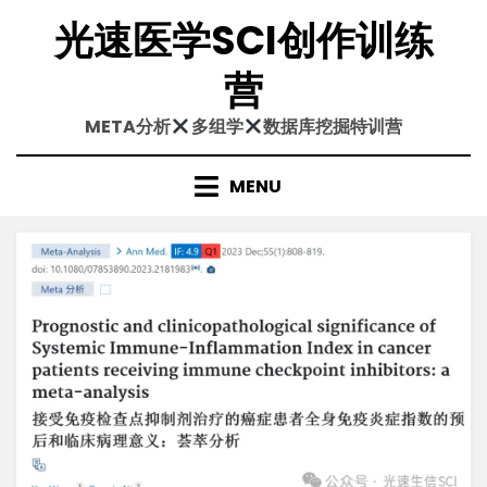
Skip
光速医学SCI创作训练
to
content
营
META分析
多组学
数据库挖掘特训营
MENU