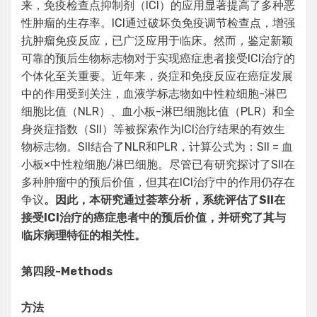
来，免疫检查点抑制剂（ICI）的应用显著提高了多种恶
性肿瘤的生存率。ICI通过破坏负免疫调节检查点，增强
抗肿瘤免疫反应，已广泛应用于临床。然而，鉴定新颖
可靠的预后生物标志物对于实现癌症患者接受ICI治疗的
个体化至关重要。近年来，炎症和免疫反应在癌症发展
中的作用受到关注，血液学标志物如中性粒细胞-淋巴
细胞比值（NLR）、血小板-淋巴细胞比值（PLR）和全
身炎症指数（SII）等被探索作为ICI治疗结果的有效生
物标志物。SII结合了NLR和PLR，计算公式为：SII = 血
小板×中性粒细胞/淋巴细胞。尽管已有研究探讨了SII在
多种肿瘤中的预后价值，但其在ICI治疗中的作用仍存在
争议
。因此，本研究通过荟萃分析，系统评估了SII在
接受ICI治疗的癌症患者中的预后价值，并研究了其与
临床病理特征的相关性。
第四段
-Methods
方法