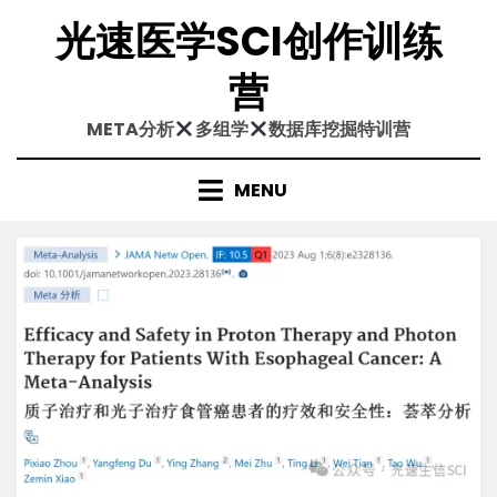
Skip
光速医学SCI创作训练
to
content
营
META分析
多组学
数据库挖掘特训营
MENU