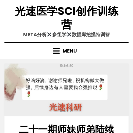
Skip
光速医学SCI创作训练
to
content
营
META分析
多组学
数据库挖掘特训营
MENU
二十一期师妹师弟陆续