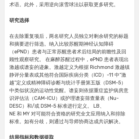
术语。此外，采用逆向滚雪球法以获取更多研究。
研究选择
在去除重复项后，两名研究人员独立对剩余研究的标题
和摘要进行筛选。纳入比较苏醒期神经认知障碍
（ePND）患者与正常苏醒患者术后结局的前瞻性及回
顾性观察研究。 在麻醉苏醒过程中，ePND 患者表现出
激越或谵妄的迹象。激越定义为根据 Richmond 激越镇
静评分量表或其他符合国际疾病分类（ICD）-11 中“激
越”定义或精神障碍诊断与统计手册第五版（DSM-5）
中类似状况的运动性觉醒。谵妄则依据重症监护病房意
识评估法（CAM-ICU）或护理谵妄筛查量表（Nu-
DESC）和/或 DSM-5 标准进行定义。 LB、
NE 和 MY 对可能符合资格的研究全文应用纳入和排除
标准。如有分歧，则通过与导师协商达成共识解决。
结局指标和数据提取