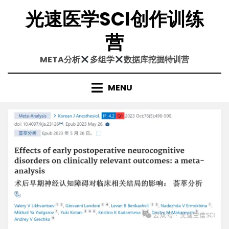
Skip
光速医学SCI创作训练
to
content
营
META分析
多组学
数据库挖掘特训营
MENU