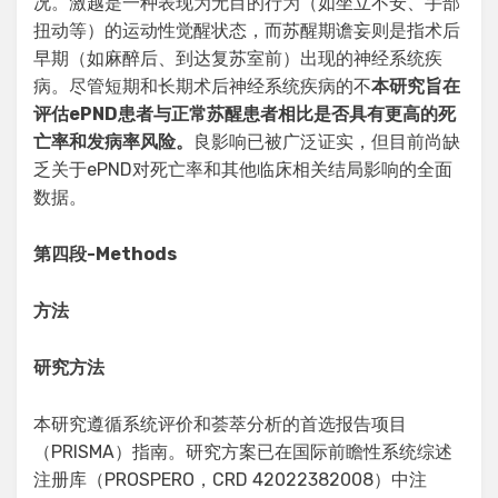
况。激越是一种表现为无目的行为（如坐立不安、手部
扭动等）的运动性觉醒状态，而苏醒期谵妄则是指术后
早期（如麻醉后、到达复苏室前）出现的神经系统疾
病。尽管短期和长期术后神经系统疾病的不
本研究旨在
评估ePND患者与正常苏醒患者相比是否具有更高的死
亡率和发病率风险。
良影响已被广泛证实，但目前尚缺
乏关于ePND对死亡率和其他临床相关结局影响的全面
数据。
第四段
-Methods
方法
研究方法
本研究遵循系统评价和荟萃分析的首选报告项目
（PRISMA）指南。研究方案已在国际前瞻性系统综述
注册库（PROSPERO，CRD 42022382008）中注