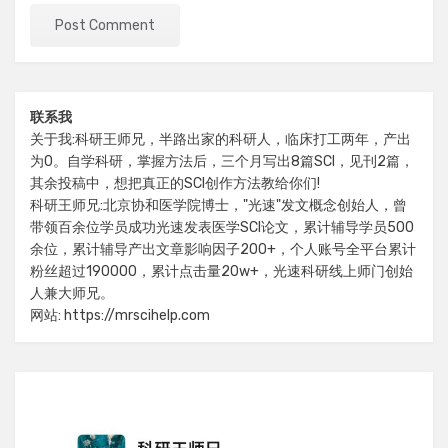
联系我
关于我:科研王师兄，半路出家的科研人，临床打工两年，产出
为0。自学科研，掌握方法后，三个月写出8篇SCI，见刊2篇，
其余投稿中，想把真正的SCI创作方法教给你们!
科研王师兄:北京协和医学院博士，"光速"发文概念创始人，曾
带领百余位学员成功光速发表医学SCI论文，累计辅导学员500
余位，累计辅导产出文章影响因子200+，个人账号全平台累计
粉丝超过190000，累计点击量20w+，光速科研线上师门创始
人兼大师兄。
网站: https://mrscihelp.com