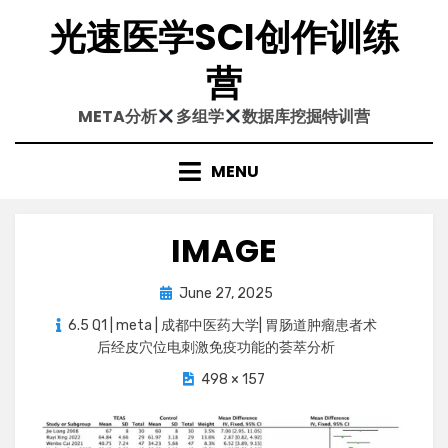
Skip
光速医学SCI创作训练
to
content
营
META分析
多组学
数据库挖掘特训营
MENU
IMAGE
Posted
June 27, 2025
on
6.5 Q1 | meta | 成都中医药大学| 胃肠道肿瘤患者术
后经皮穴位电刺激免疫功能的荟萃分析
498 × 157