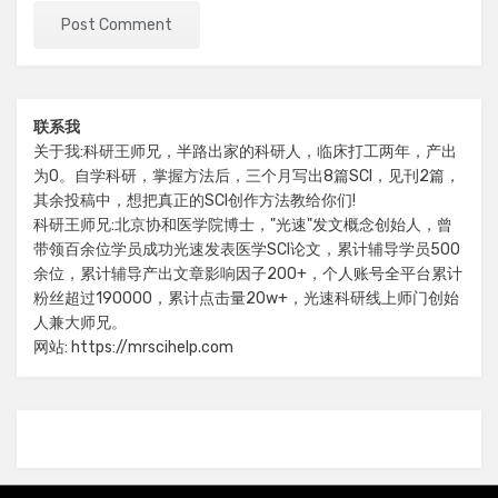
联系我
关于我:科研王师兄，半路出家的科研人，临床打工两年，产出
为0。自学科研，掌握方法后，三个月写出8篇SCI，见刊2篇，
其余投稿中，想把真正的SCI创作方法教给你们!
科研王师兄:北京协和医学院博士，"光速"发文概念创始人，曾
带领百余位学员成功光速发表医学SCI论文，累计辅导学员500
余位，累计辅导产出文章影响因子200+，个人账号全平台累计
粉丝超过190000，累计点击量20w+，光速科研线上师门创始
人兼大师兄。
网站: https://mrscihelp.com