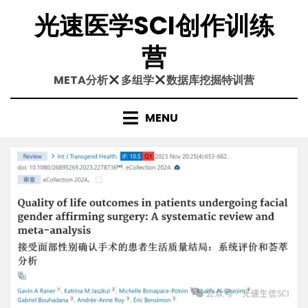
Skip
光速医学SCI创作训练
to
content
营
META分析
多组学
数据库挖掘特训营
MENU