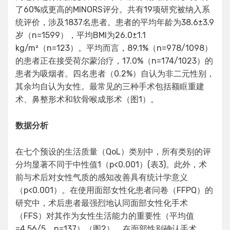
了60%或更高的MINORS评分。共有19项研究被纳入系
统评价，涉及1837名患者。患者的平均年龄为38.6±3.9
岁（n=1599），平均BMI为26.0±1.1
kg/m²（n=123）。平均而言，89.1%（n=978/1098）
的患者正在接受荷尔蒙治疗，17.0%（n=174/1023）的
患者为吸烟者。四名患者（0.2%）自认为非二元性别，
其余均自认为女性。最常见的三种手术包括额眶重建
术、鼻整形术和软骨喉成形术（图1）。
数据分析
在七个预设的生活质量（QoL）类别中，所有类别的评
分均显著不同于中性值1（p<0.001）(表3)。此外，术
前与术后对女性气质的感知改善具有统计学意义
（p<0.001）。在使用面部女性化患者问卷（FFPQ）的
研究中，术后患者最强烈地认同面部女性化手术
（FFS）对其作为女性生活能力的重要性（平均值
=4.56/5，n=137）（图2）。在面部性别确认手术