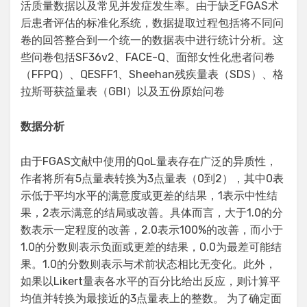
活质量数据以及常见并发症发生率。由于缺乏FGAS术
后患者评估的标准化系统，数据提取过程包括将不同问
卷的回答整合到一个统一的数据表中进行统计分析。这
些问卷包括SF36v2、FACE-Q、面部女性化患者问卷
（FFPQ）、QESFF1、Sheehan残疾量表（SDS）、格
拉斯哥获益量表（GBI）以及五份原始问卷
数据分析
由于FGAS文献中使用的QoL量表存在广泛的异质性，
作者将所有5点量表转换为3点量表（0到2），其中0表
示低于平均水平的满意度或更差的结果，1表示中性结
果，2表示满意的结局或改善。具体而言，大于1.0的分
数表示一定程度的改善，2.0表示100%的改善，而小于
1.0的分数则表示负面或更差的结果，0.0为最差可能结
果。1.0的分数则表示与术前状态相比无变化。此外，
如果以Likert量表各水平的百分比给出反应，则计算平
均值并转换为最接近的3点量表上的整数。 为了确定面