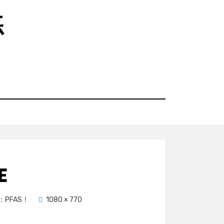
练
E
：PFAS！
1080 × 770