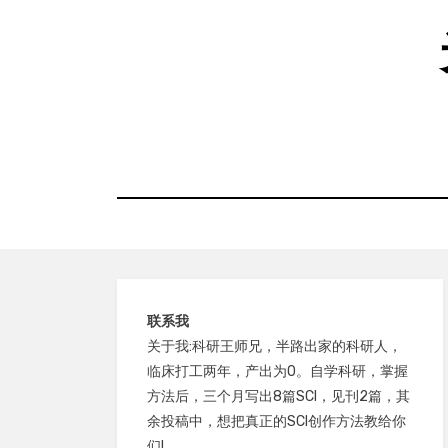
Skip
to
content
联系我
关于我:科研王师兄，半路出家的科研人，
临床打工两年，产出为0。自学科研，掌握
方法后，三个月写出8篇SCI，见刊2篇，其
余投稿中，想把真正的SCI创作方法教给你
们!