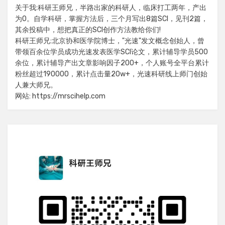
关于我:科研王师兄，半路出家的科研人，临床打工两年，产出
为0。自学科研，掌握方法后，三个月写出8篇SCI，见刊2篇，
其余投稿中，想把真正的SCI创作方法教给你们!
科研王师兄:北京协和医学院博士，"光速"发文概念创始人，曾
带领百余位学员成功光速发表医学SCI论文，累计辅导学员500
余位，累计辅导产出文章影响因子200+，个人账号全平台累计
粉丝超过190000，累计点击量20w+，光速科研线上师门创始
人兼大师兄。
网站: https://mrscihelp.com