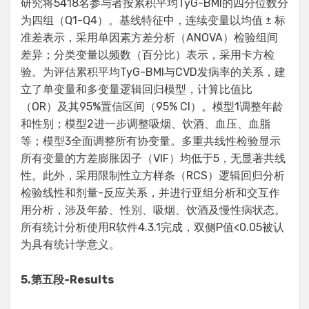
研究将5418名参与者按累积平均TyG-BMI的四分位数分
为四组（Q1-Q4）。基线特征中，连续变量以均值 ± 标
准差表示，采用单因素方差分析（ANOVA）检验组间
差异；分类变量以频数（百分比）表示，采用卡方检
验。为评估累积平均TyG-BMI与CVD发病率的关系，建
立了单变量和多变量逻辑回归模型，计算比值比
（OR）及其95%置信区间（95% CI）。模型1调整年龄
和性别；模型2进一步调整吸烟、饮酒、血压、血脂
等；模型3全面调整所有协变量。多重共线性检验显示
所有变量的方差膨胀因子（VIF）均低于5，无显著共线
性。此外，采用限制性立方样条（RCS）逻辑回归分析
检验线性和剂量-反应关系，并进行亚组分析和交互作
用分析，涉及年龄、性别、吸烟、饮酒及慢性病状态。
所有统计分析使用R软件4.3.1完成，双侧P值<0.05被认
为具有统计学意义。
5.
第五段
-Results