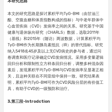
本研究思路
本文的研究思路是探讨累积平均TyG-BMI（由甘油三
酯、空腹血糖和体质指数构成的指标）与中老年群体中
心血管疾病（CVD）发病率之间的关系。研究基于中国
健康与退休纵向研究（CHARLS）数据，选取2011年
（基线）和2015年（随访）两波数据，计算累积平均
TyG-BMI作为长期胰岛素抵抗（IR）的替代指标。研究
纳入5418名45岁及以上无CVD病史的参与者，通过问
卷调查和医疗记录确定CVD发病情况。采用多变量逻辑
回归分析和限制性立方样条回归分析，调整多种混杂因
素后，发现累积平均TyG-BMI与CVD发病率呈显著正相
关，且这种关联在不同亚组中保持一致。研究结果表
明，累积平均TyG-BMI可作为CVD风险分层的有价值工
具，有助于CVD的一级预防和治疗。
3.
第三段
-Introdction