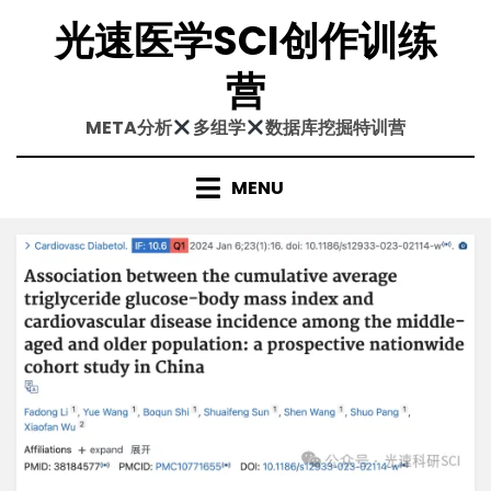
Skip
光速医学SCI创作训练
to
content
营
META分析
多组学
数据库挖掘特训营
MENU